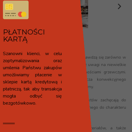
PŁATNOŚCI
KARTĄ
AMBIENTE A4 H2O
Szanowni klienci, w celu
Kominki wolnostojące firmy Spartherm sprawdzą się zarówno w
zoptymalizowania oraz
małych, jak i większych pomieszczeniach, z uwagi na niewielkie
umilenia Państwu zakupów
gabaryty idące w parze z dużymi zdolnościami grzewczymi.
umożliwiamy płacenie w
Dzięki możliwości zastosowania płaszcza konwekcyjnego
sklepie kartą kredytową i
proces wymiany ciepła jest bardziej efektywny.
płatniczą, tak aby transakcja
mogła odbyć się
Piękna stylistyka i szeroka oferta produktów zachęcają do
bezgotówkowo.
wyrażenia indywidualnego stylu, dopasowanego do charakteru
upragnionego wnętrza.
Wyjątkowy design, najwyższa jakość materiałów, a także