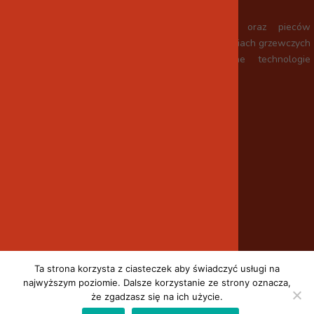
Wykonaliśmy setki kominków, piecokominków oraz pieców
kaflowych w różnych kształtach, stylach i technologiach grzewczych
zawsze promując sprawdzone, i optymalne technologie
materiałowe.
P.H. BudMatic
budmatic.gf@gmail.com
ul. Kościelna 1/4, 44-100 Gliwice
+48 501 666 688
Strona główna
Serwis
Ta strona korzysta z ciasteczek aby świadczyć usługi na
najwyższym poziomie. Dalsze korzystanie ze strony oznacza,
Galeria
że zgadzasz się na ich użycie.
Kontakt