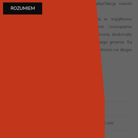
niezwykła dbałość o detale zapewniają satysfakcję nawet
ROZUMIEM
najbardziej wymagającego klienta.
Kominki wolnostojące firmy Spartherm łączą w wyjątkowy
sposób nowoczesną formę, zaawansowane rozwiązania
technologiczne i dbałość o środowisko. Stanowią doskonały
wybór w zakresie ekonomicznego i ekologicznego grzania. Są
również gwarancją najwyższej jakości i niezawodności na długie
lata.
SPECYFIKACJA
Szyba
Szerokość kominka
539mm
Wysokość kominka
1674 / 605 mm
Zakres mocy grzewczej
8 kW