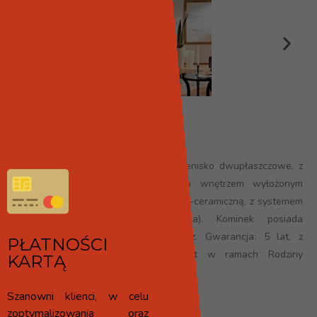
MINI R1V
Wkład kominkowy Spartherm to palenisko dwupłaszczowe, z
zewnętrznym korpusem stalowym, i wnętrzem wyłożonym
szamotem. Wkład posiada szybę witro-ceramiczną, z systemem
czystej szyby (kurtyna powietrzna). Kominek posiada
doprowadzenie powietrza z zewnątrz. Gwarancja: 5 lat, z
PŁATNOŚCI
możliwością przedłużenia do 10 lat w ramach Rodziny
KARTĄ
Spartherm. Kraj pochodzenia – Niemcy.
Szanowni klienci, w celu
Produkt spełnia normy:
zoptymalizowania oraz