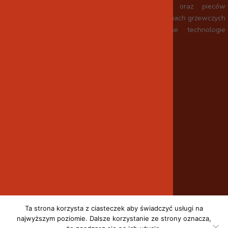
Wykonaliśmy setki kominków, piecokominków oraz pieców
kaflowych w różnych kształtach, stylach i technologiach grzewczych
zawsze promując sprawdzone, i optymalne technologie
materiałowe.
P.H. BudMatic
budmatic.gf@gmail.com
ul. Kościelna 1/4, 44-100 Gliwice
+48 501 666 688
Strona główna
Serwis
Galeria
Ta strona korzysta z ciasteczek aby świadczyć usługi na
Kontakt
najwyższym poziomie. Dalsze korzystanie ze strony oznacza,