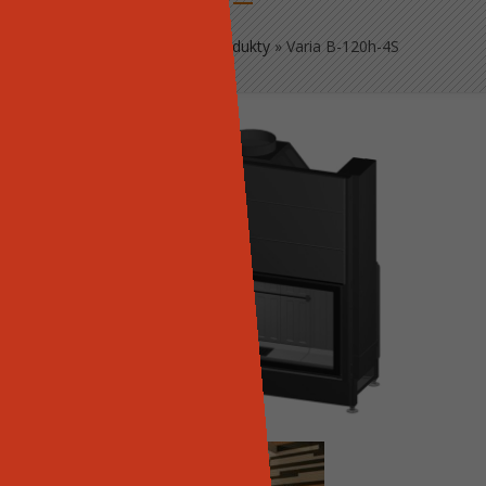
Strona główna
»
Produkty
»
Varia B-120h-4S