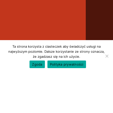
+48 501 666 688
Strona główna
Serwis
Galeria
Kontakt
Ta strona korzysta z ciasteczek aby świadczyć usługi na
O firmie
najwyższym poziomie. Dalsze korzystanie ze strony oznacza,
że zgadzasz się na ich użycie.
Cennik
Zgoda
Polityka prywatności
Realizacje
Polityka prywatności
© 2020 P.H. BudMatic Grzegorz Filip