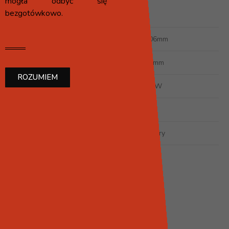
mogła odbyć się
bezgotówkowo.
Szyba
Szerokość drzwi
1206mm
Wysokość drzwi
524mm
ROZUMIEM
Znamionowa moc grzewcza
15 kW
Sprawność
80%
Otwieranie drzwiczek
do góry
DO POBRANIA
Karta techniczna