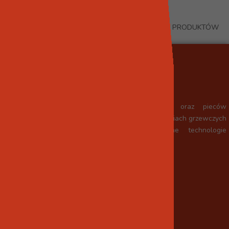
WRÓĆ DO PRODUKTÓW
Wykonaliśmy setki kominków, piecokominków oraz pieców
kaflowych w różnych kształtach, stylach i technologiach grzewczych
zawsze promując sprawdzone, i optymalne technologie
materiałowe.
P.H. BudMatic
budmatic.gf@gmail.com
ul. Kościelna 1/4, 44-100 Gliwice